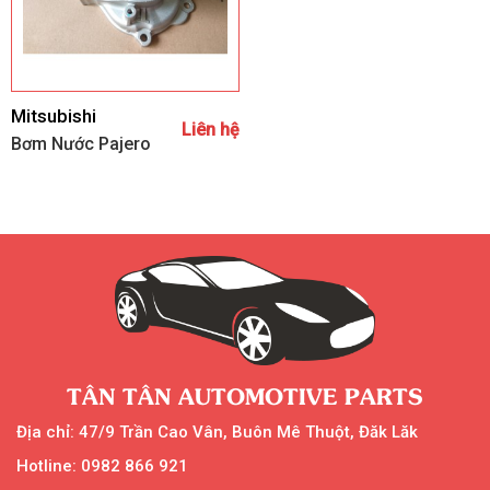
Mitsubishi
Liên hệ
Bơm Nước Pajero
TÂN TÂN AUTOMOTIVE PARTS
Địa chỉ: 47/9 Trần Cao Vân, Buôn Mê Thuột, Đăk Lăk
Hotline: 0982 866 921