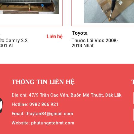
a
Toyota
Liên hệ
ớc Camry 2.2
Thước Lái Vios 2008-
001 AT
2013 Nhật
THÔNG TIN LIÊN HỆ
Địa chỉ: 47/9 Trần Cao Vân, Buôn Mê Thuột, Đăk Lăk
Hotline: 0982 866 921
Email: thuytan84@gmail.com
Website: phutungotobmt.com