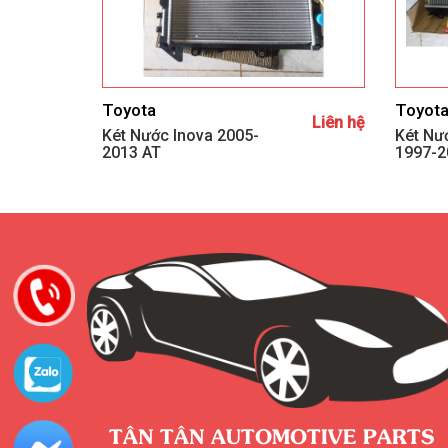
Toyota
Toyot
Liên hệ
Két Nước Inova 2005-
Két Nư
2013 AT
1997-2
TÂN TÂN AUTOMOTIVE PARTS