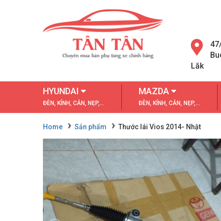
47
Bu
Lăk
HYUNDAI
MAZDA
ĐÈN, KÍNH, CẢN, NẸP,...
ĐÈN, KÍNH, CẢN, NẸP,...
Home
Sản phẩm
Thước lái Vios 2014- Nhật