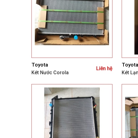
Toyota
Toyot
Liên hệ
Két Nước Corola
Két Lạ